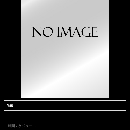
の
コ
ン
セ
プ
ト
名前
週間スケジュール