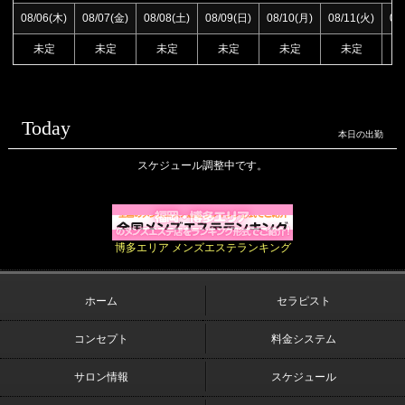
08/06(木)
08/07(金)
08/08(土)
08/09(日)
08/10(月)
08/11(火)
08
未定
未定
未定
未定
未定
未定
Today
本日の出勤
スケジュール調整中です。
博多エリア メンズエステランキング
ホーム
セラピスト
コンセプト
料金システム
サロン情報
スケジュール